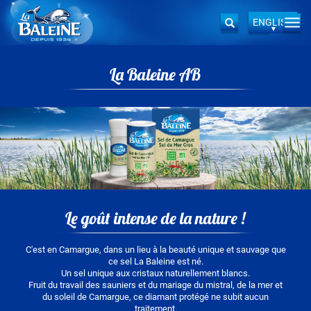
ENGLISH
Togg
Search
navi
Skip
to
La Baleine AB
main
content
Image
Le goût intense de la nature !
C'est en Camargue, dans un lieu à la beauté unique et sauvage que
ce sel La Baleine est né.
Un sel unique aux cristaux naturellement blancs.
Fruit du travail des sauniers et du mariage du mistral, de la mer et
du soleil de Camargue, ce diamant protégé ne subit aucun
traitement.