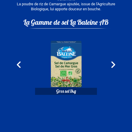
La poudre de riz de Camargue ajoutée, issue de l'Agriculture
Biologique, lui apporte douceur en bouche.
La Gamme de sel La Baleine AB
Image
Im
l 1kg
Sel Fin 250g
Image